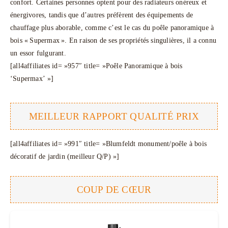
confort. Certaines personnes optent pour des radiateurs onéreux et
énergivores, tandis que d’autres préfèrent des équipements de
chauffage plus aborable, comme c’est le cas du poêle panoramique à
bois « Supermax ». En raison de ses propriétés singulières, il a connu
un essor fulgurant.
[all4affiliates id= »957″ title= »Poêle Panoramique à bois
‘Supermax’ »]
MEILLEUR RAPPORT QUALITÉ PRIX
[all4affiliates id= »991″ title= »Blumfeldt monument/poêle à bois
décoratif de jardin (meilleur Q/P) »]
COUP DE CŒUR