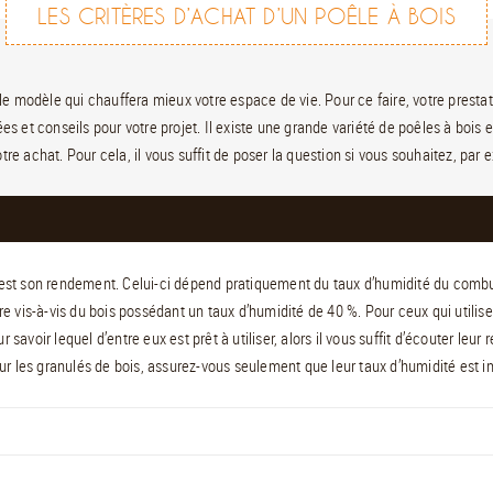
LES CRITÈRES D’ACHAT D’UN POÊLE À BOIS
 le modèle qui chauffera mieux votre espace de vie. Pour ce faire, votre prestata
ées et conseils pour votre projet. Il existe une grande variété de poêles à bo
votre achat. Pour cela, il vous suffit de poser la question si vous souhaitez, pa
s est son rendement. Celui-ci dépend pratiquement du taux d’humidité du combus
e vis-à-vis du bois possédant un taux d’humidité de 40 %. Pour ceux qui utilis
r savoir lequel d’entre eux est prêt à utiliser, alors il vous suffit d’écouter le
r les granulés de bois, assurez-vous seulement que leur taux d’humidité est in