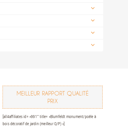
MEILLEUR RAPPORT QUALITÉ
PRIX
[all4affiliates id= »991″ title= »Blumfeldt monument/poêle à
bois décoratif de jardin (meilleur Q/P) »]