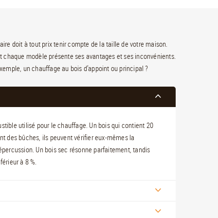
ire doit à tout prix tenir compte de la taille de votre maison.
is et chaque modèle présente ses avantages et ses inconvénients.
r exemple, un chauffage au bois d’appoint ou principal ?
tible utilisé pour le chauffage. Un bois qui contient 20
ent des bûches, ils peuvent vérifier eux-mêmes la
ur répercussion. Un bois sec résonne parfaitement, tandis
férieur à 8 %.