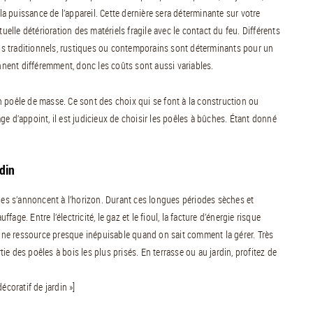
 puissance de l’appareil. Cette dernière sera déterminante sur votre
uelle détérioration des matériels fragile avec le contact du feu. Différents
igns traditionnels, rustiques ou contemporains sont déterminants pour un
onnent différemment, donc les coûts sont aussi variables.
 poêle de masse. Ce sont des choix qui se font à la construction ou
e d’appoint, il est judicieux de choisir les poêles à bûches. Étant donné
din
ales s’annoncent à l’horizon. Durant ces longues périodes sèches et
fage. Entre l’électricité, le gaz et le fioul, la facture d’énergie risque
ne ressource presque inépuisable quand on sait comment la gérer. Très
e des poêles à bois les plus prisés. En terrasse ou au jardin, profitez de
écoratif de jardin »]