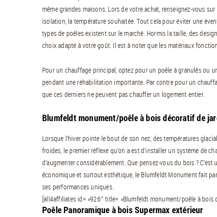
même grandes maisons. Lors de votre achat, renseignez-vous sur la
isolation, la température souhaitée. Tout cela pour éviter une évent
types de poêles existent sur le marché. Hormis la taille, des des
choix adapté à votre goût. Il est à noter que les matériaux foncti
Pour un chauffage principal, optez pour un poêle à granulés ou un
pendant une réhabilitation importante. Par contre pour un chauffag
que ces derniers ne peuvent pas chauffer un logement entier.
Blumfeldt monument/poêle à bois décoratif de jar
Lorsque l’hiver pointe le bout de son nez, des températures glaci
froides, le premier réflexe qu’on a est d’installer un système de chauf
d’augmenter considérablement. Que pensez-vous du bois ? C’est u
économique et surtout esthétique, le Blumfeldt Monument fait parti
ses performances uniques.
[all4affiliates id= »926″ title= »Blumfeldt monument/poêle à bois d
Poêle Panoramique à bois Supermax extérieur