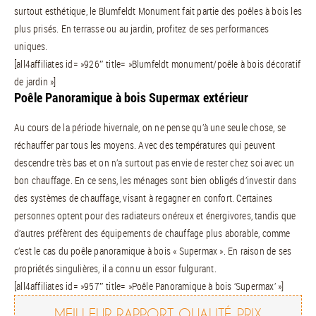
surtout esthétique, le Blumfeldt Monument fait partie des poêles à bois les
plus prisés. En terrasse ou au jardin, profitez de ses performances
uniques.
[all4affiliates id= »926″ title= »Blumfeldt monument/poêle à bois décoratif
de jardin »]
Poêle Panoramique à bois Supermax extérieur
Au cours de la période hivernale, on ne pense qu’à une seule chose, se
réchauffer par tous les moyens. Avec des températures qui peuvent
descendre très bas et on n’a surtout pas envie de rester chez soi avec un
bon chauffage. En ce sens, les ménages sont bien obligés d’investir dans
des systèmes de chauffage, visant à regagner en confort. Certaines
personnes optent pour des radiateurs onéreux et énergivores, tandis que
d’autres préfèrent des équipements de chauffage plus aborable, comme
c’est le cas du poêle panoramique à bois « Supermax ». En raison de ses
propriétés singulières, il a connu un essor fulgurant.
[all4affiliates id= »957″ title= »Poêle Panoramique à bois ‘Supermax’ »]
MEILLEUR RAPPORT QUALITÉ PRIX