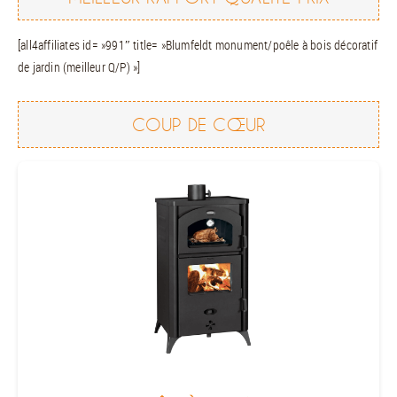
[all4affiliates id= »991″ title= »Blumfeldt monument/poêle à bois décoratif
de jardin (meilleur Q/P) »]
COUP DE CŒUR